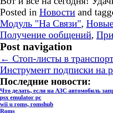
Вот и всё на сегодня! Уда
Posted in
Новости
and tag
Модуль "На Связи"
,
Новые
Получение ообщений
,
При
Post navigation
←
Стоп-листы в транспор
Инструмент подписки на р
Последние новости:
Что делать, если на АЗС автомобиль за
psx emulator pc
wii u roms, romshub
Roms