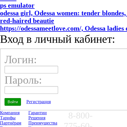
ps emulator
odessa girl, Odessa women: tender blondes, 
red-haired beautie
https://odessameetlove.com/, Odessa ladies o
Вход в личный кабинет:
Логин:
Пароль:
Регистрация
Компания
Гарантии
8-800-
Тарифы
Решения
Партнёрам
Преимущества
775-60-