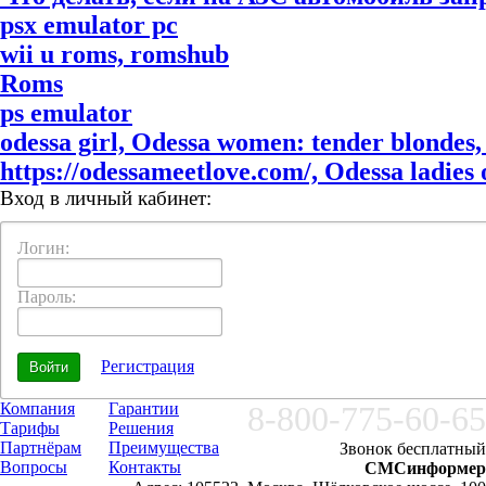
psx emulator pc
wii u roms, romshub
Roms
ps emulator
odessa girl, Odessa women: tender blondes, 
https://odessameetlove.com/, Odessa ladies o
Вход в личный кабинет:
Логин:
Пароль:
Регистрация
Компания
Гарантии
8-800-775-60-65
Тарифы
Решения
Партнёрам
Преимущества
Звонок бесплатный
Вопросы
Контакты
СМСинформер