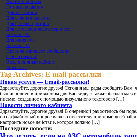
Акции и бонусы
Готовые решения
Для магазинов
Для салонов красоты
Для фитнес-центров
Для автосалонов/автосервисов
Битрикс 24
Для клиентов
Битрикс 24
Правила хорошего сообщения
С чего начать?
Вход в личный кабинет
Контакты
Tag Archives:
E-mail рассылки
Новая услуга — Email-рассылки!
Здравствуйте, дорогие друзья! Сегодня мы рады сообщить Вам, 
был исполнен в привычном для Вас виде, а также обладал макси
письмо, созданное с помощью визуального текстового […]
Новости личного кабинета
Здравствуйте, дорогие друзья! В очередной раз хотелось бы по
на оффлайновый вопрос вашего посетителя при помощи Email и
настроить новое действие, которое должно […]
Последние новости:
Что делать, если на АЗС автомобиль за