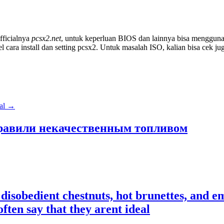
fficialnya
pcsx2.net
, untuk keperluan BIOS dan lainnya bisa menggu
l cara install dan setting pcsx2. Untuk masalah ISO, kalian bisa cek ju
eal
→
правили некачественным топливом
disobedient chestnuts, hot brunettes, and e
ften say that they arent ideal