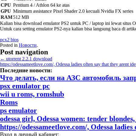
CPU
Pentium 4 / Athlon 64 ke atas
GPU
Minimum assistance Pixel Shader 2.0 kecuali Nvidia FX series
RAM
512 MB
Kalian bisa download emulator PS2 untuk PC / laptop ini lewat situs O
Untuk cara setting emulator PS2-nya kalian bisa langsung baca di artike
pcx2 bios
Posted in
Новости
.
Post navigation
←
utorrent 2.2.1 download
https://odessameetlove.com/, Odessa ladies often say that they arent id
Последние новости:
Что делать, если на АЗС автомобиль за
psx emulator pc
wii u roms, romshub
Roms
ps emulator
odessa girl, Odessa women: tender blondes, 
https://odessameetlove.com/, Odessa ladies o
Вход в личный кабинет: