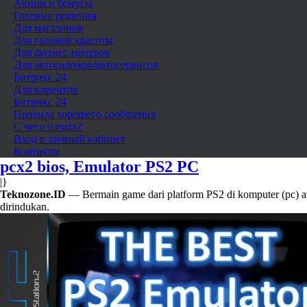
Акции и бонусы
Готовые решения
Для магазинов
Для салонов красоты
Для фитнес-центров
Для автосалонов/автосервисов
Битрикс 24
Для клиентов
Битрикс 24
Правила хорошего сообщения
С чего начать?
Вход в личный кабинет
Контакты
pcx2 bios, Emulator PS2 PC
|}
Teknozone.ID
— Bermain game dari platform PS2 di komputer (pc) a
dirindukan.