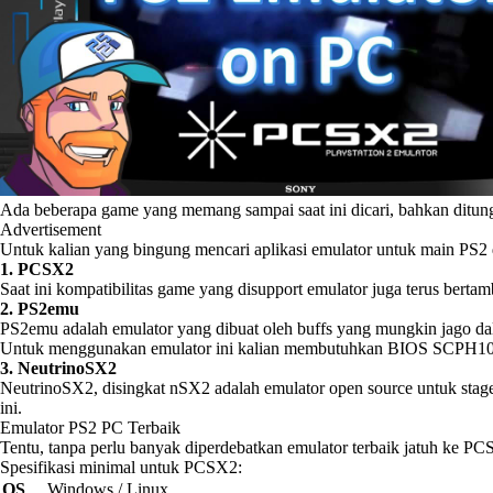
Ada beberapa game yang memang sampai saat ini dicari, bahkan ditun
Advertisement
Untuk kalian yang bingung mencari aplikasi emulator untuk main PS2 d
1. PCSX2
Saat ini kompatibilitas game yang disupport emulator juga terus bert
2. PS2emu
PS2emu adalah emulator yang dibuat oleh buffs yang mungkin jago dal
Untuk menggunakan emulator ini kalian membutuhkan BIOS SCPH10
3. NeutrinoSX2
NeutrinoSX2, disingkat nSX2 adalah emulator open source untuk stage
ini.
Emulator PS2 PC Terbaik
Tentu, tanpa perlu banyak diperdebatkan emulator terbaik jatuh ke PCS
Spesifikasi minimal untuk PCSX2:
OS
Windows / Linux