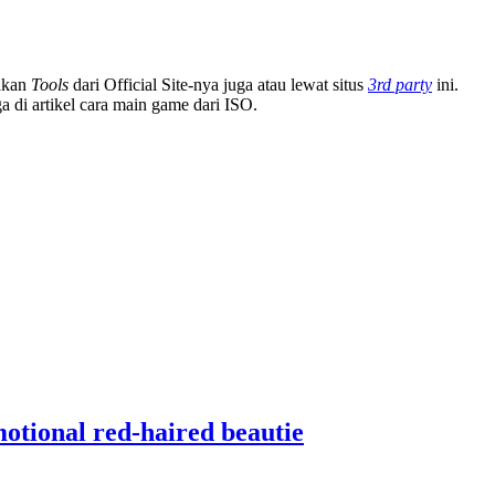
nakan
Tools
dari Official Site-nya juga atau lewat situs
3rd party
ini.
ga di artikel cara main game dari ISO.
motional red-haired beautie